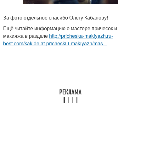
За фото отдельное спасибо Олегу Кабанову!
Ещё читайте информацию о мастере причесок и
макияжа в разделе
http://pricheska-makiyazh.ru-
best.com/kak-delat-pricheski-i-makiyazh/mas...