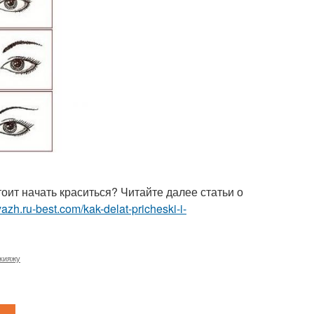
оит начать краситься? Читайте далее статьи о
yazh.ru-best.com/kak-delat-pricheski-i-
акияжу