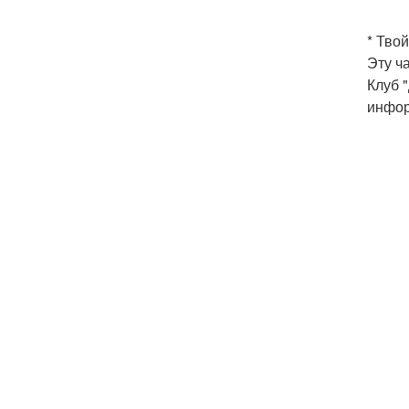
* Тво
Эту ч
Клуб "
инфор