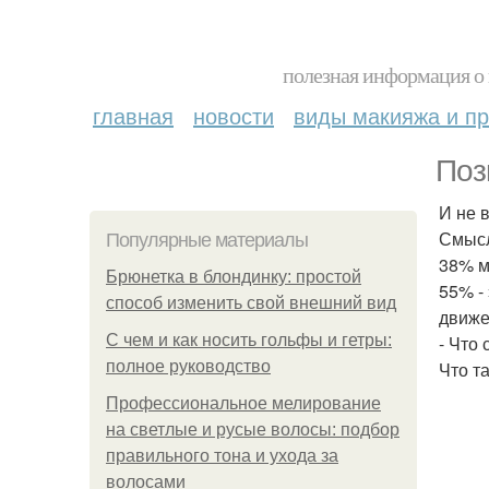
полезная информация о 
главная
новости
виды макияжа и пр
Поз
И не 
Смысл
Популярные материалы
38% м
Брюнетка в блондинку: простой
55% -
способ изменить свой внешний вид
движе
С чем и как носить гольфы и гетры:
- Что
полное руководство
Что т
Профессиональное мелирование
на светлые и русые волосы: подбор
правильного тона и ухода за
волосами