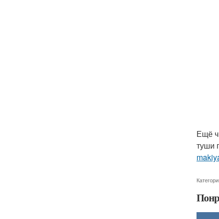
Ещё ч
туши 
makiya
Категори
Понр