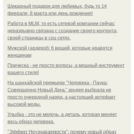
Шикарный подарок для любимых, будь то 14
февраля, 8 марта или день рождения!
Работа в MLM, то есть сетевой компании сейчас
неразрывно связана с создание своего контента,
своей страницы в соц сетях.
Мужской гардероб: 6 вещей, которые нравятся
женщинам
Прическа - не просто волосы, а мощный инструмент
вашего стиля!
На шанхайской премьере "Человека - Паука:
Совершенно Новый День" зендея выбрала не
просто очередной наряд, а настоящий артефакт
высокой моды.
Улыбка - это не мелочь, а деталь, которая меняет
весь образ человека.
"Эффект Неузнаваемости": почему новый образ