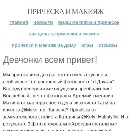
ПРИЧЕСКА И МАКИЯЖ
главная
новости
виды макияжа и причесок
как делать прически и макияж
прически и макияж на дому
игры
отзывы
Девчонки всем привет!
Мы приготовили для вас что-то очень вкусное и
необычное, это роскошный фотопроект "Я Другая".
Вас ждут невероятные ощущения преображения!
Волшебный свет от фотографа Артемий сметанин.
Макияж от мастера своего дела визажиста Татьяна
ивченко @Make_up_Tanusha? Причёска от
замечательного стилиста Катерины @Kety_Hairstylist. И в
результате 3 фото в журнальной ретуши (остальные
снимки по желанию, в цвето - и свето - коррекции)