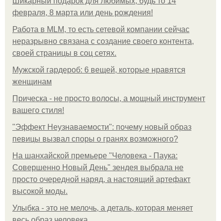
Шикарный подарок для любимых, будь то 14
февраля, 8 марта или день рождения!
Работа в MLM, то есть сетевой компании сейчас
неразрывно связана с создание своего контента,
своей страницы в соц сетях.
Мужской гардероб: 6 вещей, которые нравятся
женщинам
Прическа - не просто волосы, а мощный инструмент
вашего стиля!
"Эффект Неузнаваемости": почему новый образ
певицы вызвал споры о гранях возможного?
На шанхайской премьере "Человека - Паука:
Совершенно Новый День" зендея выбрала не
просто очередной наряд, а настоящий артефакт
высокой моды.
Улыбка - это не мелочь, а деталь, которая меняет
весь образ человека.