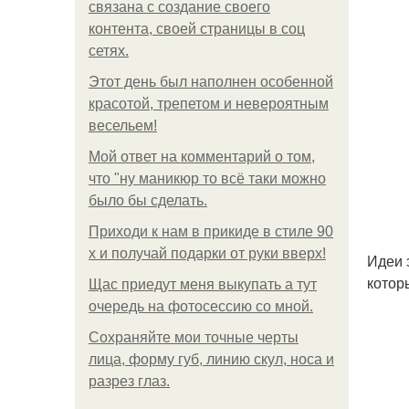
связана с создание своего
контента, своей страницы в соц
сетях.
Этот день был наполнен особенной
красотой, трепетом и невероятным
весельем!
Мой ответ на комментарий о том,
что "ну маникюр то всё таки можно
было бы сделать.
Приходи к нам в прикиде в стиле 90
х и получай подарки от руки вверх!
Идеи 
котор
Щас приедут меня выкупать а тут
очередь на фотосессию со мной.
Сохраняйте мои точные черты
лица, форму губ, линию скул, носа и
разрез глаз.