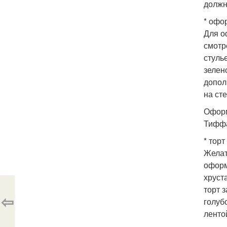
должн
* офо
Для о
смотр
стуль
зелен
допол
на ст
Оформ
Тифф
* тор
Желат
оформ
хруст
торт 
⇦
голуб
ленто