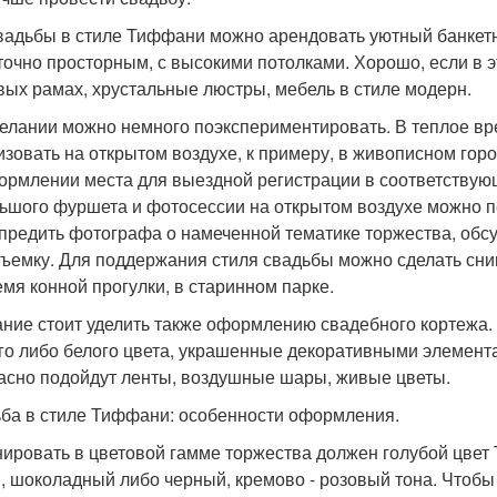
вадьбы в стиле Тиффани можно арендовать уютный банкетн
точно просторным, с высокими потолками. Хорошо, если в 
вых рамах, хрустальные люстры, мебель в стиле модерн.
елании можно немного поэкспериментировать. В теплое вр
изовать на открытом воздухе, к примеру, в живописном гор
ормлении места для выездной регистрации в соответствующ
ьшого фуршета и фотосессии на открытом воздухе можно пе
предить фотографа о намеченной тематике торжества, обсуд
ъемку. Для поддержания стиля свадьбы можно сделать снимк
емя конной прогулки, в старинном парке.
ние стоит уделить также оформлению свадебного кортежа.
го либо белого цвета, украшенные декоративными элемента
асно подойдут ленты, воздушные шары, живые цветы.
ба в стиле Тиффани: особенности оформления.
ировать в цветовой гамме торжества должен голубой цвет Ti
, шоколадный либо черный, кремово - розовый тона. Чтобы 