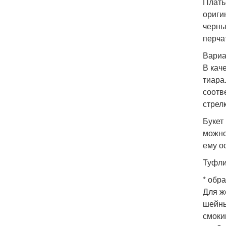
Плать
ориги
черны
перча
Вариа
В кач
тиара
соотв
стрел
Букет
можно
ему о
Туфли
* обр
Для ж
шейны
смоки