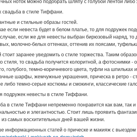
чных ноток можно подобрать шляпу с голубой лентой либо 
 свадьба в стиле Тиффани.
гантные и стильные образы гостей.
чае если невеста будет в белом платье, то для подружек по
 случае, если же для невесты выбран бирюзовый наряд, то 
вых, молочно-белых оттенках, оттенив их поясами, туфельк
й стоит заранее уведомить о стиле торжества. Таким образ
о стиля, то свадьба получится колоритной, а фотоснимки -
го, голубого, темно-коричневого цвета, туфли на шпильках и
ачные шарфы, жемчужные украшения, прическа в ретро - с
е либо темно-серые костюмы и смокинги, классические галст
я подружек невесты в стиле Тиффани.
ба в стиле Тиффани непременно понравится как вам, так и
нальностью и элегантностью. Стоит лишь проявить фантазию
 из самых восхитительных дней вашей жизни.
е информационных статей о прическе и макияж с выездом
om/pricheski-i-makiyazh-na-domu/prich...