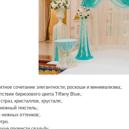
тное сочетание элегантности, роскоши и минимализма;.
тствие бирюзового цвета Tiffany Blue;.
страз, кристаллов, хрусталя;.
нежный текстиль;.
 нежных оттенков;.
етро.
учше провести свадьбу.