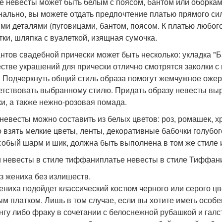
е невесты может быть белым с поясом, бантом или оборкам
нально, вы можете отдать предпочтение платью прямого си
ми деталями (пуговицами, бантом, поясом. К платью любо
тки, шляпка с вуалеткой, изящная сумочка.
нтов свадебной прически может быть несколько: укладка "Баб
естве украшений для прически отлично смотрятся заколки с
. Подчеркнуть общий стиль образа помогут жемчужное ожер
етствовать выбранному стилю. Придать образу невесты выр
ки, а также нежно-розовая помада.
 невесты можно составить из белых цветов: роз, ромашек, х
 взять мелкие цветы, ленты, декоративные бабочки голубог
собый шарм и шик, должна быть выполнена в том же стиле и 
 невесты в стиле тиффаниплатье невесты в стиле Тиффан
аз жениха без излишеств.
ениха подойдет классический костюм черного или серого ц
м платком. Лишь в том случае, если вы хотите иметь особе
нгу либо фраку в сочетании с белоснежной рубашкой и галс