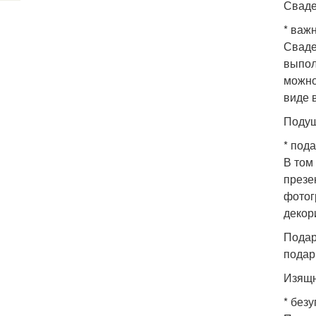
Сваде
* важ
Сваде
выпол
можно
виде 
Подуш
* пода
В том
презе
фотог
декор
Подар
подар
Изящн
* без