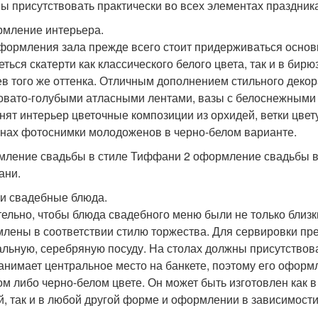
ы присутствовать практически во всех элементах праздника
рмление интерьера.
формления зала прежде всего стоит придерживаться основ
еться скатерти как классического белого цвета, так и в бир
ев того же оттенка. Отличным дополнением стильного деко
овато-голубыми атласными лентами, вазы с белоснежными 
нят интерьер цветочные композиции из орхидей, ветки цве
енах фотоснимки молодоженов в черно-белом варианте.
ление свадьбы в стиле Тиффани 2 оформление свадьбы в
ани.
т и свадебные блюда.
ельно, чтобы блюда свадебного меню были не только близк
лены в соответствии стилю торжества. Для сервировки пр
альную, серебряную посуду. На столах должны присутство
занимает центральное место на банкете, поэтому его оформ
ом либо черно-белом цвете. Он может быть изготовлен как 
й, так и в любой другой форме и оформлении в зависимост