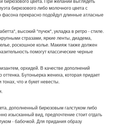
и бирюзового цвета. При желании выглядеть
луэта бирюзового либо молочного цвета с
го фасона прекрасно подойдут длинные атласные
етта", высокий "пучок", укладка в ретро - стиле.
 крупными стразами, яркие ленты, диадема,
елье, роскошное колье. Макияж также должен
азительность помогут классические черные
ризантем, орхидей. В качестве дополнений
о оттенка. Бутоньерка жениха, которая придает
тонах, что и букет невесты.
и.
вета, дополненный бирюзовым галстуком либо
нно изысканный вид, предпочтение стоит отдать
туком - бабочкой. Для придания образу