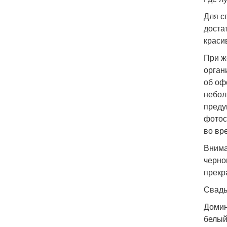
Для с
доста
краси
При ж
орган
об оф
небол
преду
фотос
во вр
Внима
черно
прекр
Свадь
Домин
белый