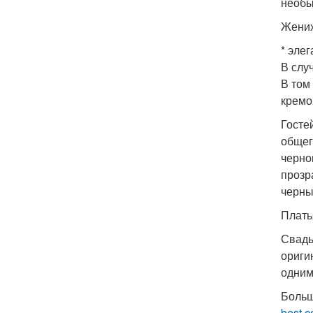
необы
Жених
* эле
В слу
В том
кремо
Госте
общег
черно
прозр
черны
Плать
Свадь
ориги
одним
Больш
best.c