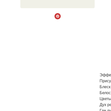
Эффек
Прису
Блеск 
Белос
Цветы
Дух р
Где л