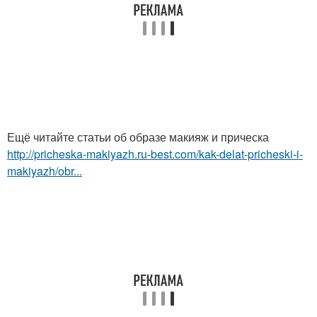
Ещё читайте статьи об образе макияж и прическа
http://pricheska-makiyazh.ru-best.com/kak-delat-pricheski-i-
makiyazh/obr...