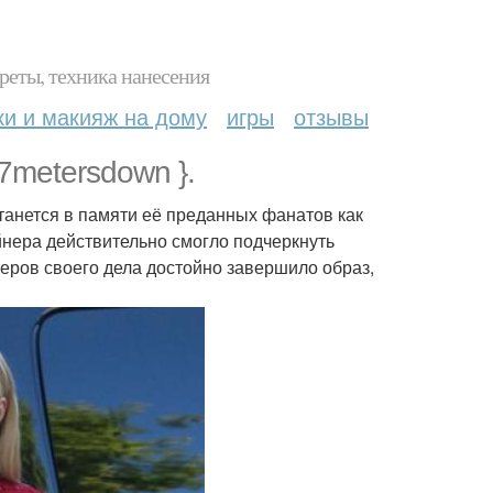
реты, техника нанесения
ки и макияж на дому
игры
отзывы
47metersdown }.
танется в памяти её преданных фанатов как
йнера действительно смогло подчеркнуть
теров своего дела достойно завершило образ,