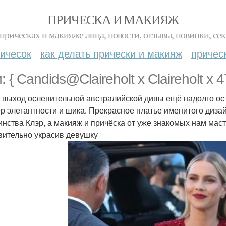
ПРИЧЕСКА И МАКИЯЖ
прическах и макияже лица, новости, отзывы, новинки, сек
ичесок
как делать прически и макияж
причес
: { Candids@Claireholt x Claireholt x 
 выход ослепительной австралийской дивы ещё надолго ос
р элегантности и шика. Прекрасное платье именитого диза
инства Клэр, а макияж и причёска от уже знакомых нам мас
вительно украсив девушку