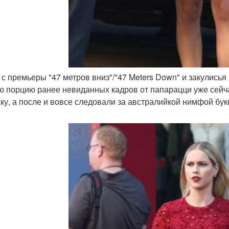
о с премьеры "47 метров вниз"/"47 Meters Down" и закулись
ю порцию ранее невиданных кадров от папарацци уже сейч
ку, а после и вовсе следовали за австралийкой нимфой бук