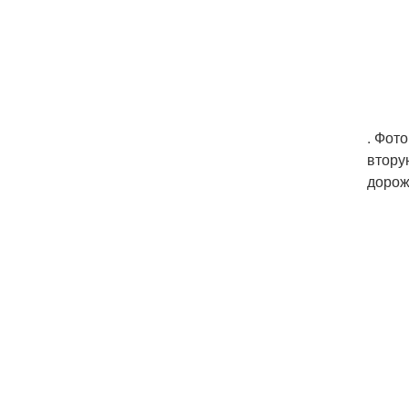
. Фот
втору
дорож