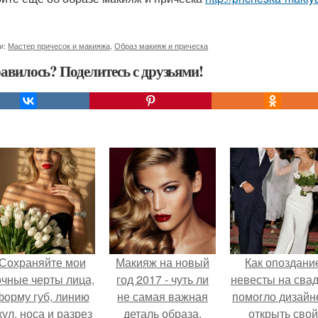
и:
Мастер причесок и макияжа
,
Образ макияж и прическа
авилось? Поделитесь с друзьями!
Сохраняйте мои
Макияж на новый
Как опоздани
очные черты лица,
год 2017 - чуть ли
невесты на сва
форму губ, линию
не самая важная
помогло дизайн
кул, носа и разрез
деталь образа,
открыть свой