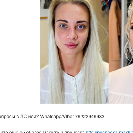
опросы в ЛС или? Whatsapp/Viber 79222949983.
ите ещё об образе макияж и прическа
http://pricheska-makiy