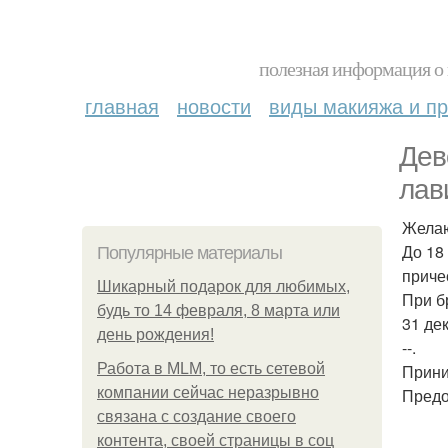
полезная информация о 
главная
новости
виды макияжа и пр
Дев
лав
Желаю
До 18
Популярные материалы
приче
Шикарный подарок для любимых,
При б
будь то 14 февраля, 8 марта или
31 де
день рождения!
--.
Работа в MLM, то есть сетевой
Прини
компании сейчас неразрывно
Предо
связана с создание своего
контента, своей страницы в соц