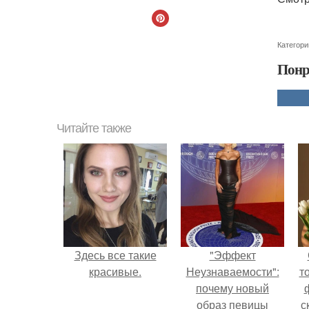
Категори
Понр
Читайте также
Здесь все такие
"Эффект
красивые.
Неузнаваемости":
т
почему новый
образ певицы
с