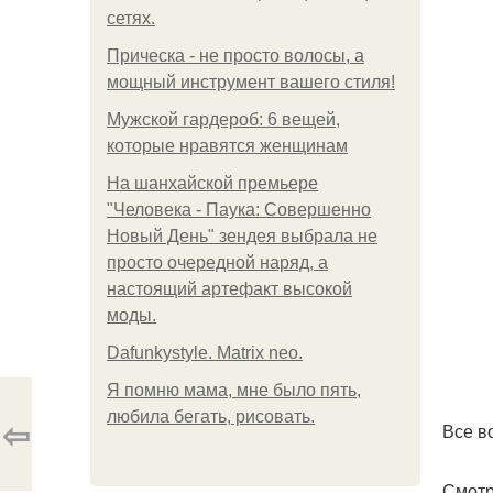
сетях.
Прическа - не просто волосы, а
мощный инструмент вашего стиля!
Мужской гардероб: 6 вещей,
которые нравятся женщинам
На шанхайской премьере
"Человека - Паука: Совершенно
Новый День" зендея выбрала не
просто очередной наряд, а
настоящий артефакт высокой
моды.
Dafunkystyle. Matrix neo.
Я помню мама, мне было пять,
любила бегать, рисовать.
⇦
Все в
Смотр