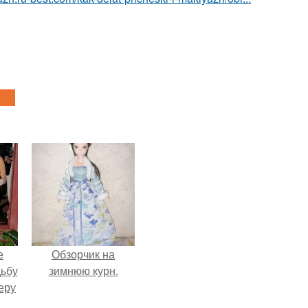
е
Обзорчик на
дьбу
зимнюю курн.
еру