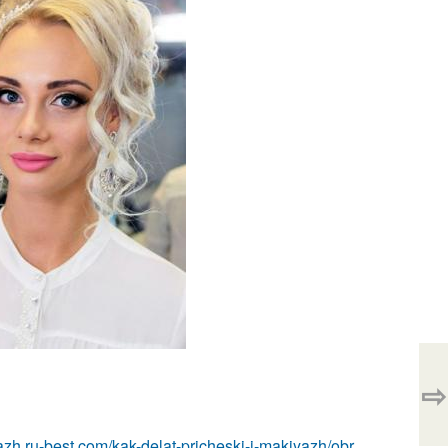
⇨
azh.ru-best.com/kak-delat-pricheski-i-makiyazh/obr...