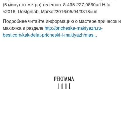
(5 минут от метро) телефон: 8-495-227-0860url Http:
//2016. Designlab. Market/2016/05/04/3318//url.
Подробнее читайте информацию о мастере причесок и
макияжа в разделе
http://pricheska-makiyazh.ru-
best.com/kak-delat-pricheski-i-makiyazh/mas...