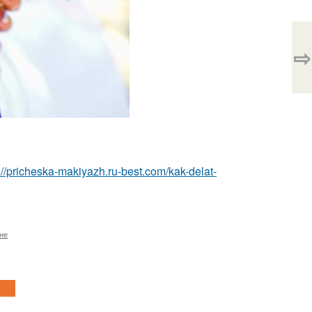
⇨
://pricheska-makiyazh.ru-best.com/kak-delat-
не