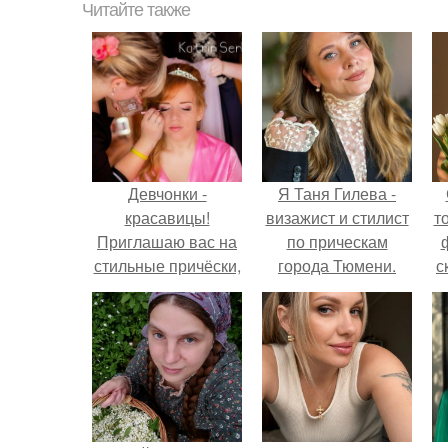
Читайте также
Девчонки -
Я Таня Гилева -
красавицы!
визажист и стилист
т
Приглашаю вас на
по прическам
стильные причёски,
города Тюмени.
с
праздничный
стойкий макияж!