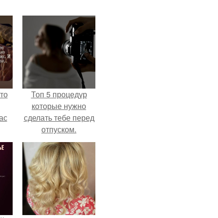
то
Топ 5 процедур
которые нужно
ас
сделать тебе перед
отпуском.
ние
а,
ы в