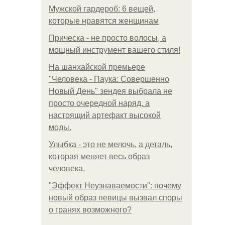
Мужской гардероб: 6 вещей,
которые нравятся женщинам
Прическа - не просто волосы, а
мощный инструмент вашего стиля!
На шанхайской премьере
"Человека - Паука: Совершенно
Новый День" зендея выбрала не
просто очередной наряд, а
настоящий артефакт высокой
моды.
Улыбка - это не мелочь, а деталь,
которая меняет весь образ
человека.
"Эффект Неузнаваемости": почему
новый образ певицы вызвал споры
о гранях возможного?