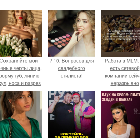
Сохраняйте мои
? 10. Вопросов для
Работа в MLM, 
очные черты лица,
свадебного
есть сетевой
форму губ, линию
стилиста!
компании сейч
кул, носа и разрез
неразрывно
глаз.
связана с созда
своего контент
своей страниц
соц сетях.