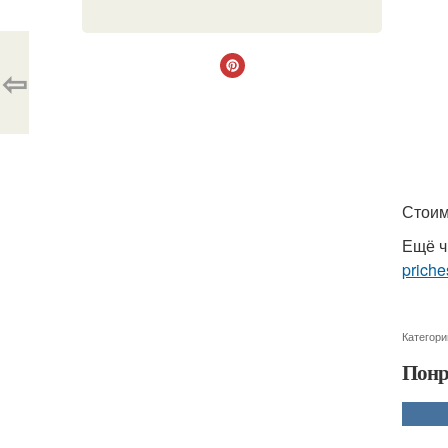
⇦
Стоим
Ещё ч
priche
Категори
Понр