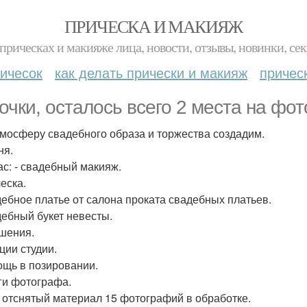
ПРИЧЕСКА И МАКИЯЖ
прическах и макияже лица, новости, отзывы, новинки, сек
ичесок
как делать прически и макияж
причес
очки, осталось всего 2 места на фот
мосферу свадебного образа и торжества создадим.
ня.
ас: - свадебный макияж.
еска.
дебное платье от салона проката свадебных платьев.
дебный букет невесты.
ашения.
ции студии.
ощь в позировании.
уги фотографа.
ь отснятый материал 15 фотографий в обработке.