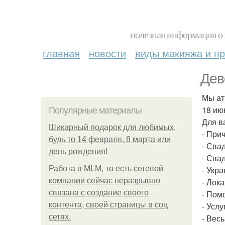
полезная информация о 
главная
новости
виды макияжа и пр
Дев
Мы ат
18 ию
Популярные материалы
Для в
Шикарный подарок для любимых,
- Прич
будь то 14 февраля, 8 марта или
- Сва
день рождения!
- Сва
Работа в MLM, то есть сетевой
- Укр
компании сейчас неразрывно
- Лока
связана с создание своего
- Пом
контента, своей страницы в соц
- Усл
сетях.
- Вес