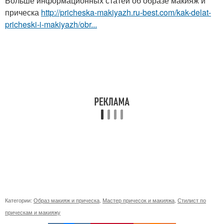
Больше информационных статей об образе макияж и
прическа
http://pricheska-makiyazh.ru-best.com/kak-delat-
pricheski-i-makiyazh/obr...
Категории:
Образ макияж и прическа
,
Мастер причесок и макияжа
,
Стилист по
прическам и макияжу