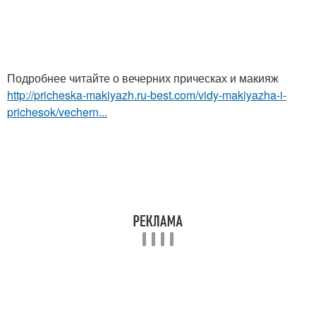
Подробнее читайте о вечерних прическах и макияж
http://pricheska-makiyazh.ru-best.com/vidy-makiyazha-i-
prichesok/vechern...