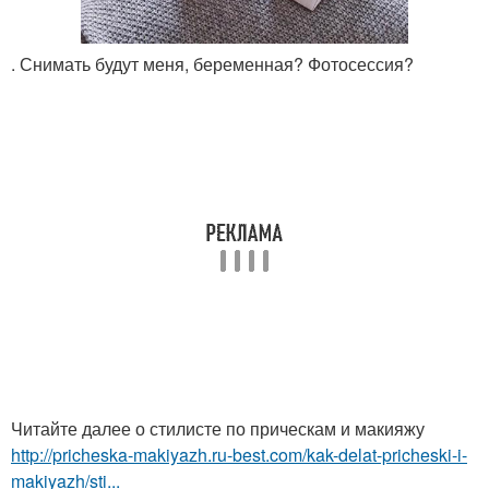
. Снимать будут меня, беременная? Фотосессия?
Читайте далее о стилисте по прическам и макияжу
http://pricheska-makiyazh.ru-best.com/kak-delat-pricheski-i-
makiyazh/sti...