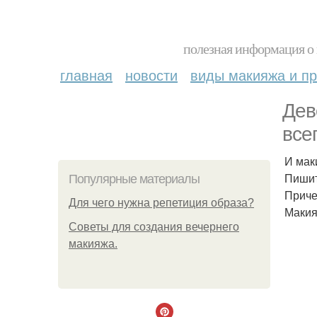
полезная информация о 
главная
новости
виды макияжа и пр
Дев
все
И мак
Пишит
Популярные материалы
Приче
Для чего нужна репетиция образа?
Макия
Советы для создания вечернего
макияжа.