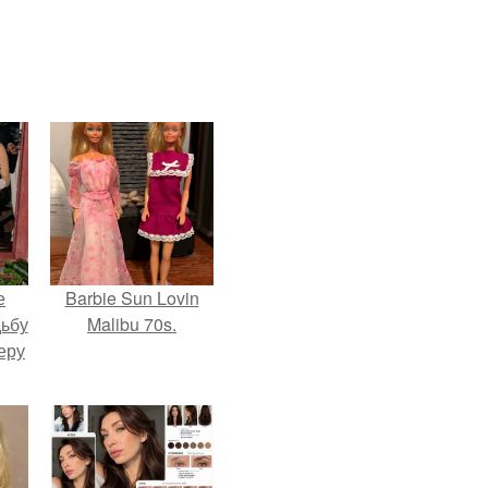
е
Barbie Sun Lovin
дьбу
Malibu 70s.
еру