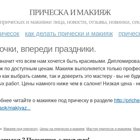
ПРИЧЕСКА И МАКИЯЖ
прическах и макияже лица, новости, отзывы, новинки, сек
ичесок
как делать прически и макияж
причес
очки, впереди праздники.
 значит что всем нам хочется быть красивыми. Дипломиров
ж по доступным ценам. Макияж выполняется только профес
 как выбрать самим, так и доверить это мастеру - вы не бу
ых работ. Цены намного ниже чем в салоне! Низкая цена - н
бнее читайте о макияже под прическу в разделе
http://pric
sok/makiyaz...
и:
Макияж под прическу
,
Цены на прически и макияж
,
Мастер причесок и макияжа
,
Мак
авилось? Поделитесь с друзьями!