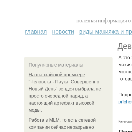
полезная информация о 
главная
новости
виды макияжа и пр
Дев
А это
макия
Популярные материалы
можно
На шанхайской премьере
готов
"Человека - Паука: Совершенно
Новый День" зендея выбрала не
Подро
просто очередной наряд, а
priche
настоящий артефакт высокой
моды.
Работа в MLM, то есть сетевой
Категори
компании сейчас неразрывно
Понр