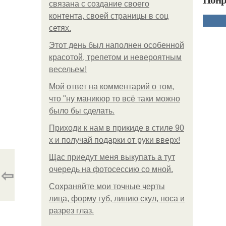
связана с создание своего
контента, своей страницы в соц
сетях.
Этот день был наполнен особенной
красотой, трепетом и невероятным
весельем!
Мой ответ на комментарий о том,
что "ну маникюр то всё таки можно
было бы сделать.
Приходи к нам в прикиде в стиле 90
х и получай подарки от руки вверх!
Щас приедут меня выкупать а тут
⇦
очередь на фотосессию со мной.
Сохраняйте мои точные черты
лица, форму губ, линию скул, носа и
разрез глаз.