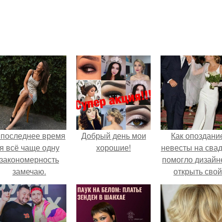
 последнее время
Добрый день мои
Как опоздани
я всё чаще одну
хорошие!
невесты на сва
закономерность
помогло дизайн
замечаю.
открыть свой
бренд.