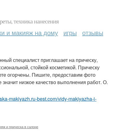
реты, техника нанесения
ки и макияж на дому
игры
отзывы
анный специалист приглашает на прическу,
сиональной, стойкой косметикой. Прическу
дете огорчены. Пишите, предоставим фото
е значит низкое качество выполнения работ. О.
heska-makiyazh.ru-best.com/vidy-makiyazha-i-
ияж и прическа в салоне