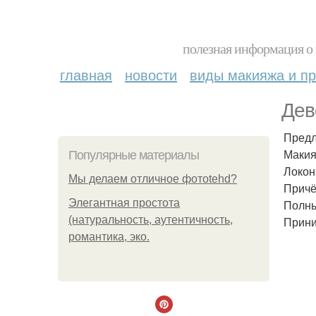
полезная информация о 
главная
новости
виды макияжа и пр
Дев
Предл
Макия
Популярные материалы
Локон
Мы делаем отличное фотоtehd?
Причё
Элегантная простота
Полны
(натуральность, аутентичность,
Прини
романтика, эко.