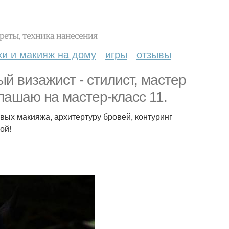
реты, техника нанесения
ки и макияж на дому
игры
отзывы
й визажист - стилист, мастер
лашаю на мастер-класс 11.
овых макияжа, архитертуру бровей, контуринг
ой!