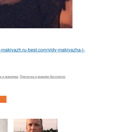
ka-makiyazh.ru-best.com/vidy-makiyazha-i-
к и макияжа
,
Прическа и макияж бесплатно