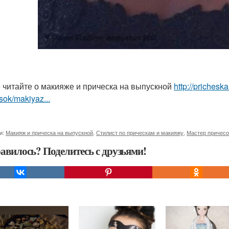
 читайте о макияже и прическа на выпускной
http://priches
sok/makiyaz...
и:
Макияж и прическа на выпускной
,
Стилист по прическам и макияжу
,
Мастер причесо
авилось? Поделитесь с друзьями!