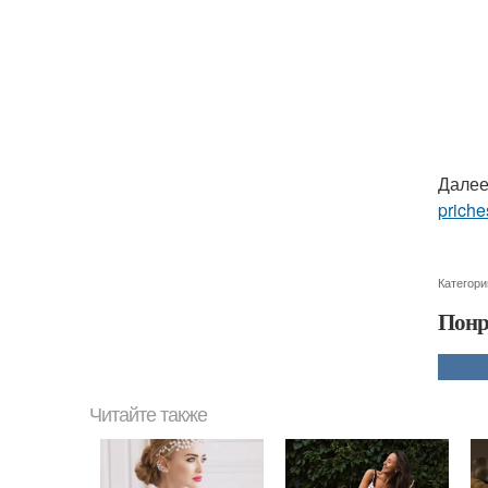
Далее
priche
Категори
Понр
Читайте также