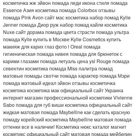
косметичка жж эйвон помада леди икона стиля помада
Essence Азия косметика помада Colorbox отзывы
помада Pink Avon сайт мас косметика набор помад Kylie
Jenner помада Диор руж набор помад кайли косметика
Nuxe сайт дорама помада цвета страсти помада ультра
помада Kylie купить в Москве Kylie Cosmetics купить
макияж для карих глаз фото l Oreal помада
гигиеническая помада нивея помада для брюнеток с
карими глазами помада летуаль цена ysl Rouge помада
севентин косметика помада Miss палитра помад
матовые помады свотчи помада характер помада Мэри
помада матовый идеал эйвон отзывы косметичка
косметика косметика мак официальный сайт Украина
интернет магазин профессиональной косметики Vivienne
Sabo помада для губ виши косметика официальный сайт
жидкая матовая помада Maybelline как сделать красную
помаду корейский косметика Maybelline матовая помада
оттенки все в наличии! Косметика нюкс каталог магнит
косметикс официальный сайт матовая помада мейбелин