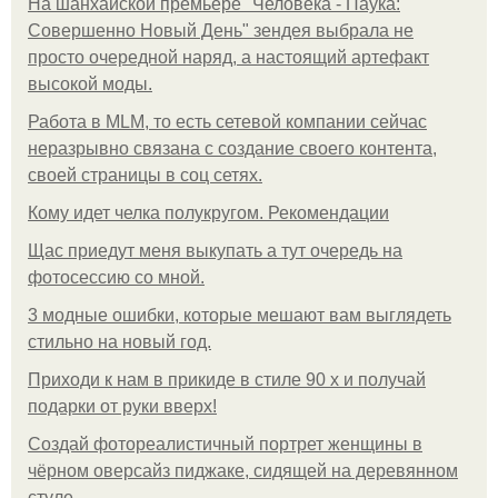
На шанхайской премьере "Человека - Паука:
Совершенно Новый День" зендея выбрала не
просто очередной наряд, а настоящий артефакт
высокой моды.
Работа в MLM, то есть сетевой компании сейчас
неразрывно связана с создание своего контента,
своей страницы в соц сетях.
Кому идет челка полукругом. Рекомендации
Щас приедут меня выкупать а тут очередь на
фотосессию со мной.
3 модные ошибки, которые мешают вам выглядеть
стильно на новый год.
Приходи к нам в прикиде в стиле 90 х и получай
подарки от руки вверх!
Создай фотореалистичный портрет женщины в
чёрном оверсайз пиджаке, сидящей на деревянном
стуле.