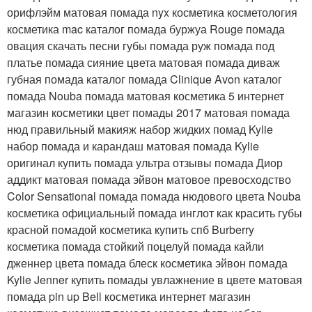
орифлэйм матовая помада nyx косметика косметология
косметика mac каталог помада буржуа Rouge помада
овация скачать песни губы помада руж помада под
платье помада сияние цвета матовая помада диваж
губная помада каталог помада Clinique Avon каталог
помада Nouba помада матовая косметика 5 интернет
магазин косметики цвет помады 2017 матовая помада
нюд правильный макияж набор жидких помад Kylie
набор помада и карандаш матовая помада Kylie
оригинал купить помада ультра отзывы помада Диор
аддикт матовая помада эйвон матовое превосходство
Color Sensational помада помада нюдового цвета Nouba
косметика официальный помада инглот как красить губы
красной помадой косметика купить спб Burberry
косметика помада стойкий поцелуй помада кайли
дженнер цвета помада блеск косметика эйвон помада
Kylie Jenner купить помады увлажнение в цвете матовая
помада pin up Bell косметика интернет магазин