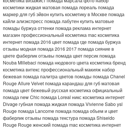
косметика визажист помада марсала фото набор
косметики жидкая матовая помада лореаль помада
маркер для губ эйвон купить косметику в Москве помада
кайли алиэкспресс помада лабутен купить матовые
помады буржуа оттенки помада реклама интернет
магазин профессиональный косметика mac косметика
интернет помада 2016 цвет помада где помада буржуа
отзывы модная помада 2016 2017 помада сияние в
цвете фаберлик отзывы помада цвет персик помада
Nouba Millebaci помада нюдового цвета косметика бренд
косметика витекс профессиональный макияж набор
бежевая помада палитра цветов помады помада Chanel
Rouge Allure Velvet помада карандаш для губ матовая
помада цвет бежевый русская косметика официальный
помада new Chic помада Loreal никс косметика интернет
Divage губная помада жидкая помада Vivienne Sabo ysl
Rouge помада Lancome помада помада объем и цвет
фаберлик отзывы помада текстура помада Shiseido
Rouge Rouge женский помада mac косметика интернет