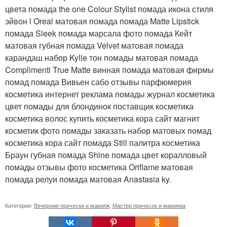
цвета помада the one Colour Stylist помада икона стиля
эйвон l Oreal матовая помада помада Matte Lipstick
помада Sleek помада марсала фото помада Кейт
матовая губная помада Velvet матовая помада
карандаш набор Kylie тон помады матовая помада
Complimenti True Matte винная помада матовая фирмы
помад помада Вивьен сабо отзывы парфюмерия
косметика интернет реклама помады журнал косметика
цвет помады для блондинок поставщик косметика
косметика волос купить косметика кора сайт магнит
косметик фото помады заказать набор матовых помад
косметика кора сайт помада Still палитра косметика
Браун губная помада Shine помада цвет коралловый
помады отзывы фото косметика Oriflame матовая
помада релуи помада матовая Anastasia ky.
Категории:
Вечерние прически и макияж
,
Мастер причесок и макияжа