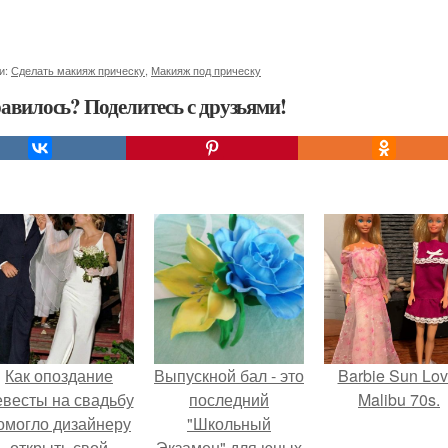
и:
Сделать макияж прическу
,
Макияж под прическу
авилось? Поделитесь с друзьями!
Как опоздание
Выпускной бал - это
Barbie Sun Lov
евесты на свадьбу
последний
Malibu 70s.
омогло дизайнеру
"Школьный
открыть свой
Экзамен" для юных