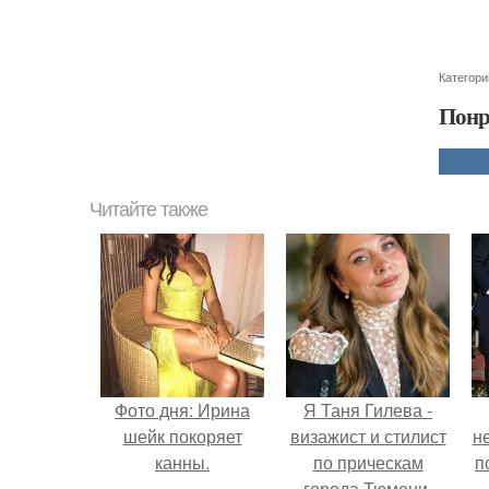
Категори
Понр
Читайте также
Фото дня: Ирина
Я Таня Гилева -
шейк покоряет
визажист и стилист
н
канны.
по прическам
п
города Тюмени.