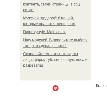
контента, своей страницы в соц
сетях.
Мужской гардероб: 6 вещей,
которые нравятся женщинам
Dafunkystyle. Matrix neo.
Ищу моделей. В приоритете выберу
того, кто сделал репост?
Сохраняйте мои точные черты
лица, форму губ, линию скул, носа и
разрез глаз.
Колич