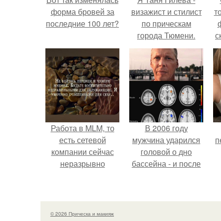
форма бровей за
визажист и стилист
т
последние 100 лет?
по прическам
города Тюмени.
с
Работа в MLM, то
В 2006 году
есть сетевой
мужчина ударился
п
компании сейчас
головой о дно
неразрывно
бассейна - и после
связана с создание
этого его жизнь
своего контента,
изменилась самым
своей страницы в
странным образом.
соц сетях.
© 2026 Прическа и макияж