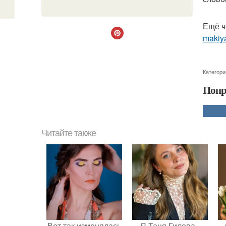
Ещё ч
makiya
Категори
Понр
Читайте также
Вот так изменялась
Я Таня Гилева -