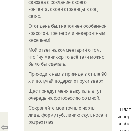
связана с создание своего
контента, своей страницы в соц
сетях.
Этот день был наполнен особенной
красотой, трепетом и невероятным
весельем!
Мой ответ на комментарий о том,
что "ну маникюр то всё таки можно
было бы сделать.
Приходи к нам в прикиде в стиле 90
х и получай подарки от руки вверх!
Щас приедут меня выкупать а тут
очередь на фотосессию со мной.
Сохраняйте мои точные черты
. Пла
лица, форму губ, линию скул, носа и
испор
разрез глаз.
особо
⇦
слово