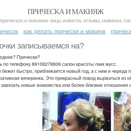
ПРИЧЕСКА И МАКИЯЖ
прическах и макияже лица, новости, отзывы, новинки, сек
ичесок
как делать прически и макияж
причес
очки записываемся на?
одние? Прически?
ь по телефону 89108278806 салон красоты лакк мусс.
 бежит быстро, приближается новый год, а с ним и череда п
ративная вечеринка. Это прекрасный повод вырваться из об
, завязать новые знакомства или более близкие отношения с