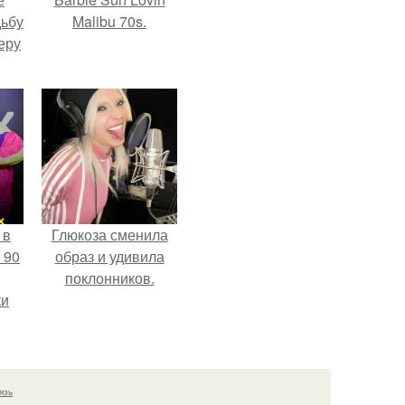
дьбу
Malibu 70s.
еру
 в
Глюкоза сменила
 90
образ и удивила
поклонников.
ки
язь