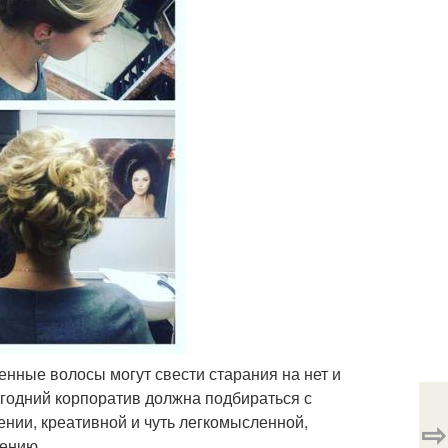
женные волосы могут свести старания на нет и
годний корпоратив должна подбираться с
ении, креативной и чуть легкомысленной,
⇨
оению.