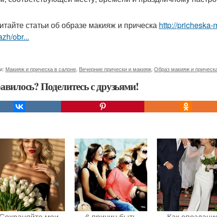
итайте статьи об образе макияж и прическа
http://pricheska-
zh/obr...
и:
Макияж и прическа в салоне
,
Вечерние прически и макияж
,
Образ макияж и прическ
авилось? Поделитесь с друзьями!
Сохраняйте мои
6 причин быть
Как опоздани