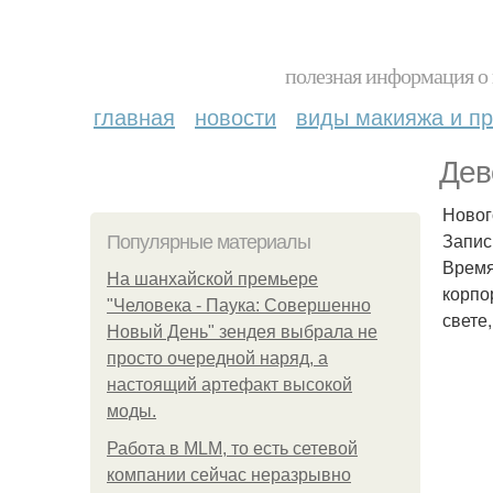
полезная информация о 
главная
новости
виды макияжа и пр
Дев
Новог
Запис
Популярные материалы
Время
На шанхайской премьере
корпо
"Человека - Паука: Совершенно
свете
Новый День" зендея выбрала не
просто очередной наряд, а
настоящий артефакт высокой
моды.
Работа в MLM, то есть сетевой
компании сейчас неразрывно