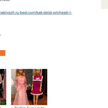
makiyazh.ru-best.com/kak-delat-pricheski-i-
а
е
Barbie Sun Lovin