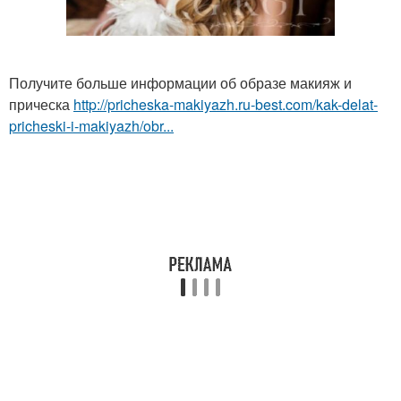
Получите больше информации об образе макияж и
прическа
http://pricheska-makiyazh.ru-best.com/kak-delat-
pricheski-i-makiyazh/obr...