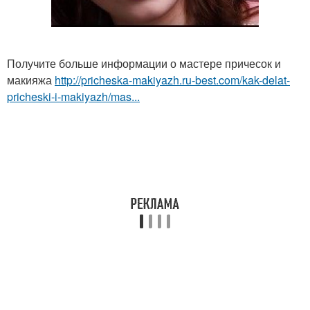
Получите больше информации о мастере причесок и
макияжа
http://pricheska-makiyazh.ru-best.com/kak-delat-
pricheski-i-makiyazh/mas...