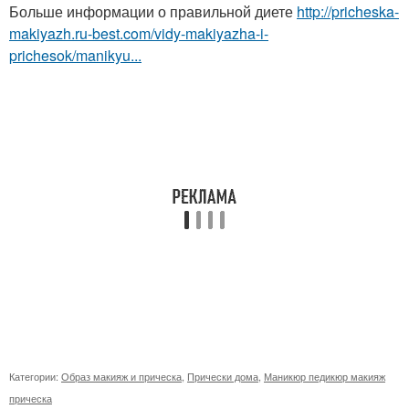
Больше информации о правильной диете
http://pricheska-
makiyazh.ru-best.com/vidy-makiyazha-i-
prichesok/manikyu...
Категории:
Образ макияж и прическа
,
Прически дома
,
Маникюр педикюр макияж
прическа