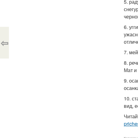
5. ра
снегу
черно
6. уг
ужасн
⇦
отлич
7. ме
8. ре
Мат и 
9. ос
осанк
10. с
вид, 
Читай
priche