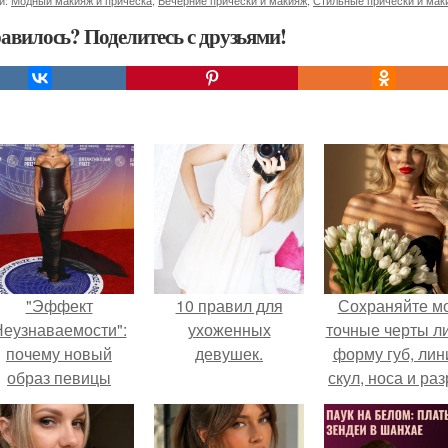
и:
Модный макияж и прическа
,
Вечерние прически и макияж
,
Стильные прически и мак
авилось? Поделитесь с друзьями!
"Эффект
10 правил для
Сохраняйте м
еузнаваемости":
ухоженных
точные черты ли
почему новый
девушек.
форму губ, ли
образ певицы
скул, носа и раз
вызвал споры о
глаз.
гранях