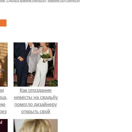
ияж
,
Сделать макияж прическу
,
Макияж под прическу
ои
Как опоздание
ца,
невесты на свадьбу
нию
помогло дизайнеру
рез
открыть свой
бренд.