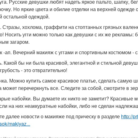
дуга. Русские девушки любят надеть яркое пальто, шапку, бе
рочку. Но яркие цвета и обилие отделки на верхней одежде 
й остальной одеждой.
ги. Стразы, хохлома, граффити на стоптанных грязных вален
о! Носить угги можно только как девушки с их же рекламы: 
ным загаром.
йк -ап. Вечерний макияж с уггами и спортивным костюмом - 
чь. Какой бы ни была красивой, элегантной и стильной девуш
грубость - это отвратительно!
анка. Можно купить самое красивое платье, сделать самую 
а может перечеркнуть все. Следите за собой, смотрите в зе
тарые набойки. Вы думаете их никто не заметит? Красивые 
если на них неаккуратные набойки, либо не сделан надле
те далее новости о макияже под прическу в разделе
http://
sok/makiyaz...