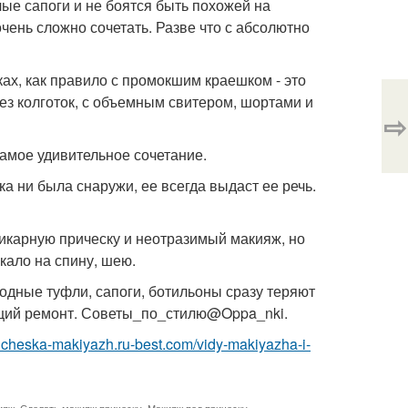
лые сапоги и не боятся быть похожей на
очень сложно сочетать. Разве что с абсолютно
ках, как правило с промокшим краешком - это
без колготок, с объемным свитером, шортами и
⇨
самое удивительное сочетание.
ка ни была снаружи, ее всегда выдаст ее речь.
шикарную прическу и неотразимый макияж, но
ркало на спину, шею.
модные туфли, сапоги, ботильоны сразу теряют
жащий ремонт. Советы_по_стилю@Oppa_nki.
pricheska-makiyazh.ru-best.com/vidy-makiyazha-i-