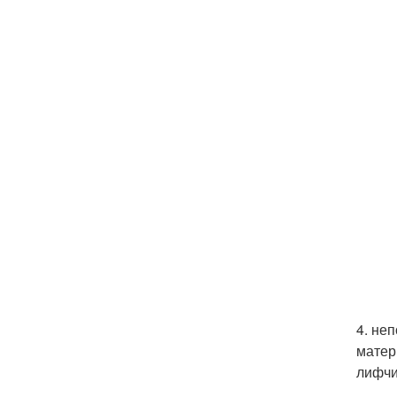
4. не
матер
лифчи