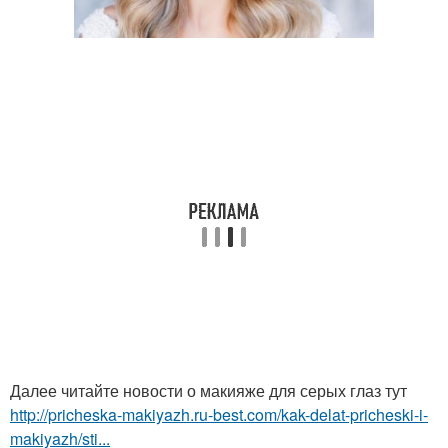
Далее читайте новости о макияже для серых глаз тут
http://pricheska-makiyazh.ru-best.com/kak-delat-pricheski-i-
makiyazh/sti...