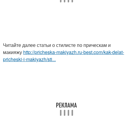
Читайте далее статьи о стилисте по прическам и
макияжу
http://pricheska-makiyazh.ru-best.com/kak-delat-
pricheski-i-makiyazh/sti...