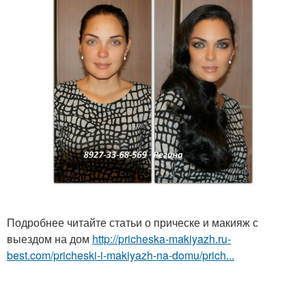
Подробнее читайте статьи о прическе и макияж с
выездом на дом
http://pricheska-makiyazh.ru-
best.com/pricheski-i-makiyazh-na-domu/prich...