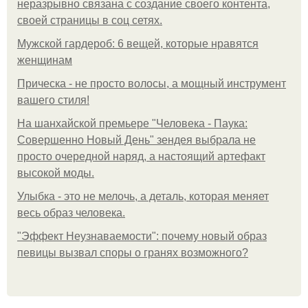
неразрывно связана с создание своего контента,
своей страницы в соц сетях.
Мужской гардероб: 6 вещей, которые нравятся
женщинам
Прическа - не просто волосы, а мощный инструмент
вашего стиля!
На шанхайской премьере "Человека - Паука:
Совершенно Новый День" зендея выбрала не
просто очередной наряд, а настоящий артефакт
высокой моды.
Улыбка - это не мелочь, а деталь, которая меняет
весь образ человека.
"Эффект Неузнаваемости": почему новый образ
певицы вызвал споры о гранях возможного?