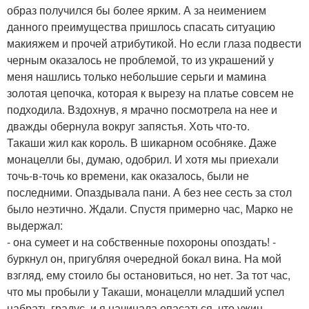
образ получился бы более ярким. А за неимением
данного преимущества пришлось спасать ситуацию
макияжем и прочей атрибутикой. Но если глаза подвести
черным оказалось не проблемой, то из украшений у
меня нашлись только небольшие серьги и мамина
золотая цепочка, которая к вырезу на платье совсем не
подходила. Вздохнув, я мрачно посмотрела на нее и
дважды обернула вокруг запястья. Хоть что-то.
Такаши жил как король. В шикарном особняке. Даже
монацелли бы, думаю, одобрил. И хотя мы приехали
точь-в-точь ко времени, как оказалось, были не
последними. Опаздывала пани. А без нее сесть за стол
было неэтично. Ждали. Спустя примерно час, Марко не
выдержал:
- она сумеет и на собственные похороны опоздать! -
буркнул он, пригубляя очередной бокал вина. На мой
взгляд, ему стоило бы остановиться, но нет. За тот час,
что мы пробыли у Такаши, монацелли младший успел
набрать градус, и я начинала опасаться, что ужин