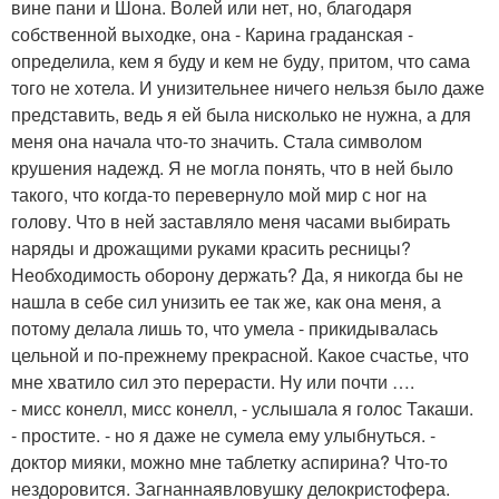
вине пани и Шона. Волей или нет, но, благодаря
собственной выходке, она - Карина граданская -
определила, кем я буду и кем не буду, притом, что сама
того не хотела. И унизительнее ничего нельзя было даже
представить, ведь я ей была нисколько не нужна, а для
меня она начала что-то значить. Стала символом
крушения надежд. Я не могла понять, что в ней было
такого, что когда-то перевернуло мой мир с ног на
голову. Что в ней заставляло меня часами выбирать
наряды и дрожащими руками красить ресницы?
Необходимость оборону держать? Да, я никогда бы не
нашла в себе сил унизить ее так же, как она меня, а
потому делала лишь то, что умела - прикидывалась
цельной и по-прежнему прекрасной. Какое счастье, что
мне хватило сил это перерасти. Ну или почти ….
- мисс конелл, мисс конелл, - услышала я голос Такаши.
- простите. - но я даже не сумела ему улыбнуться. -
доктор мияки, можно мне таблетку аспирина? Что-то
нездоровится. Загнаннаявловушку делокристофера.