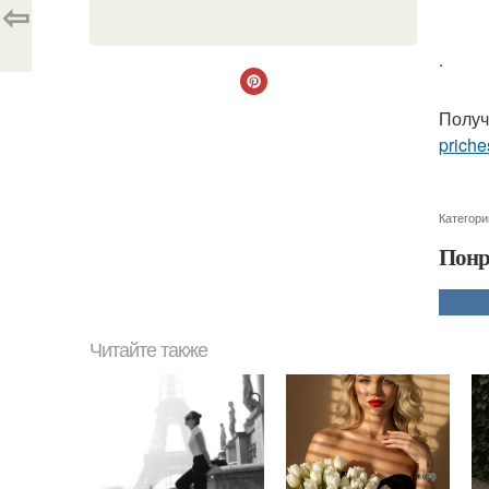
⇦
.
Получ
priche
Категори
Понр
Читайте также