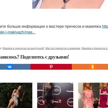
ите больше информации о мастере причесок и макияжа
htt
ski-i-makiyazh/mas...
и:
Макияж и прическа на выпускной
,
Мастер причесок и макияжа
,
Макияж и прическа в
авилось? Поделитесь с друзьями!