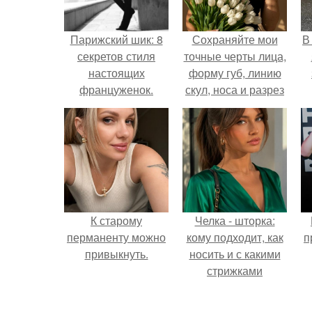
Парижский шик: 8
Сохраняйте мои
В
секретов стиля
точные черты лица,
настоящих
форму губ, линию
француженок.
скул, носа и разрез
глаз.
К старому
Челка - шторка:
перманенту можно
кому подходит, как
п
привыкнуть.
носить и с какими
стрижками
сочетать.