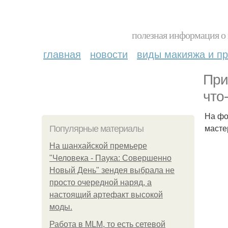
полезная информация о 
главная
новости
виды макияжа и пр
При
что
На фо
масте
Популярные материалы
На шанхайской премьере
"Человека - Паука: Совершенно
Новый День" зендея выбрала не
просто очередной наряд, а
настоящий артефакт высокой
моды.
Работа в MLM, то есть сетевой