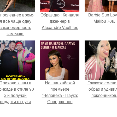
 последнее время
Образ дня: Кендалл
Barbie Sun Lov
я всё чаще одну
дженнер в
Malibu 70s.
закономерность
Alexandre Vauthier.
замечаю.
Приходи к нам в
На шанхайской
Глюкоза смени
рикиде в стиле 90
премьере
образ и удиви
х и получай
"Человека - Паука:
поклонников
подарки от руки
Совершенно
вверх!
Новый День"
зендея выбрала не