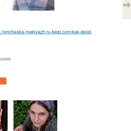
⇨
p://pricheska-makiyazh.ru-best.com/kak-delat-
 салоне