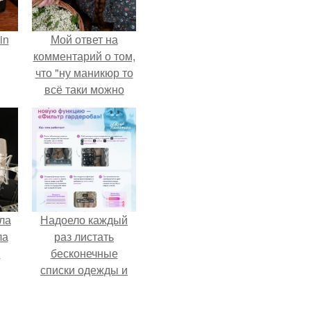
in
Мой ответ на
комментарий о том,
что "ну маникюр то
всё таки можно
было бы сделать.
ла
Надоело каждый
ла
раз листать
.
бесконечные
списки одежды и
заново собирать
любимый лук по