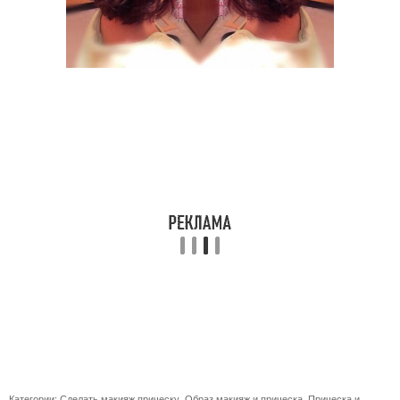
Категории:
Сделать макияж прическу
,
Образ макияж и прическа
,
Прическа и