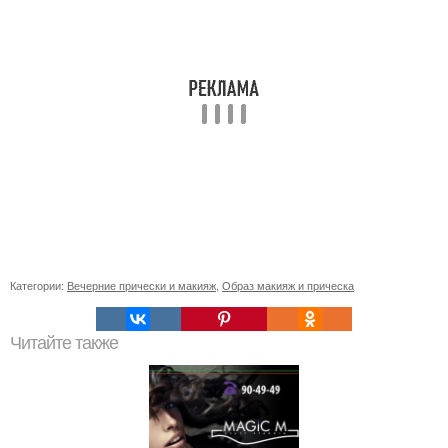
Категории:
Вечерние прически и макияж
,
Образ макияж и прическа
Читайте также