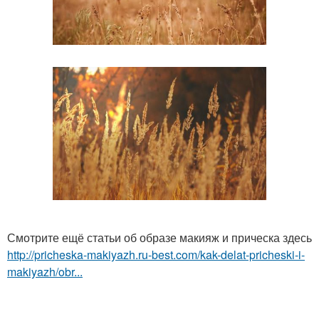
Смотрите ещё статьи об образе макияж и прическа здесь
http://pricheska-makiyazh.ru-best.com/kak-delat-pricheski-i-
makiyazh/obr...