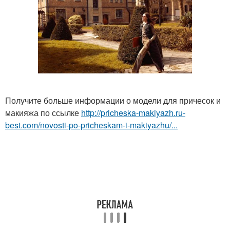
Получите больше информации о модели для причесок и
макияжа по ссылке
http://pricheska-makiyazh.ru-
best.com/novosti-po-pricheskam-i-makiyazhu/...