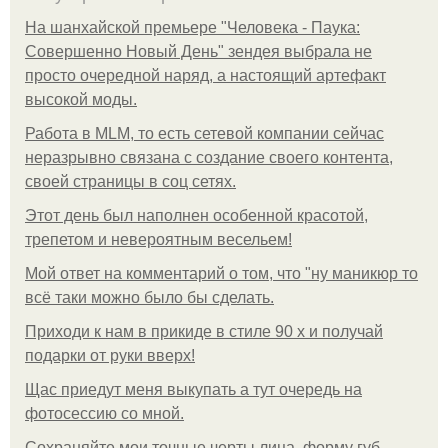
На шанхайской премьере "Человека - Паука:
Совершенно Новый День" зендея выбрала не
просто очередной наряд, а настоящий артефакт
высокой моды.
Работа в MLM, то есть сетевой компании сейчас
неразрывно связана с создание своего контента,
своей страницы в соц сетях.
Этот день был наполнен особенной красотой,
трепетом и невероятным весельем!
Мой ответ на комментарий о том, что "ну маникюр то
всё таки можно было бы сделать.
Приходи к нам в прикиде в стиле 90 х и получай
подарки от руки вверх!
Щас приедут меня выкупать а тут очередь на
фотосессию со мной.
Сохраняйте мои точные черты лица, форму губ,