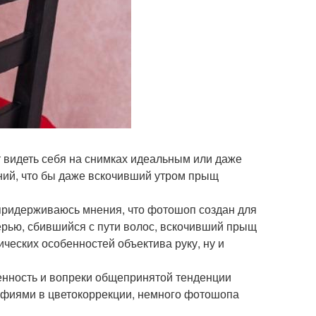
ет видеть себя на снимках идеальным или даже
ний, что бы даже вскочивший утром прыщ
 придерживаюсь мнения, что фотошоп создан для
верью, сбившийся с пути волос, вскочивший прыщ
ических особенностей объектива руку, ну и
венность и вопреки общепринятой тенденции
афиями в цветокоррекции, немного фотошопа