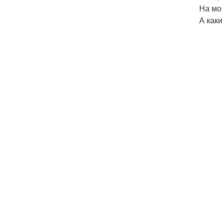
На мо
А как