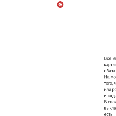
Все м
карти
обяза
На мо
того,
или р
иногд
В сво
выкла
есть ,