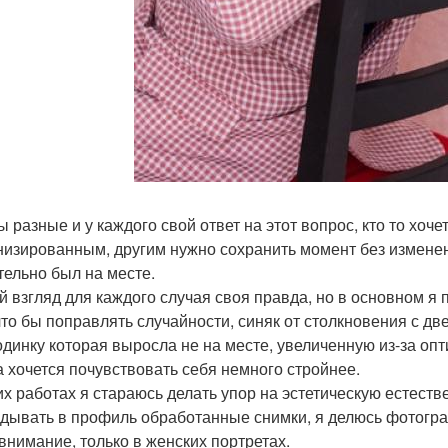
ы разные и у каждого свой ответ на этот вопрос, кто то хоч
низированным, другим нужно сохранить момент без измене
тельно был на месте.
й взгляд для каждого случая своя правда, но в основном я
 что бы поправлять случайности, синяк от столкновения с д
одинку которая выросла не на месте, увеличенную из-за опт
а хочется почувствовать себя немного стройнее.
их работах я стараюсь делать упор на эстетическую естест
дывать в профиль обработанные снимки, я делюсь фотогр
 внимание, только в женских портретах.