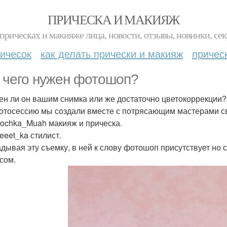
ПРИЧЕСКА И МАКИЯЖ
прическах и макияже лица, новости, отзывы, новинки, сек
ичесок
как делать прически и макияж
причес
 чего нужен фотошоп?
ен ли он вашим снимка или же достаточно цветокоррекции?
отосессию мы создали вместе с потрясающим мастерами св
ochka_Muah макияж и прическа.
eet_ka стилист.
дывая эту съемку, в ней к слову фотошоп присутствует но с
сом.