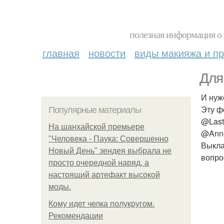
полезная информация о 
главная
новости
виды макияжа и пр
Для
И нуж
Эту ф
Популярные материалы
@Last
На шанхайской премьере
@Anne
"Человека - Паука: Совершенно
Выкла
Новый День" зендея выбрала не
вопро
просто очередной наряд, а
настоящий артефакт высокой
моды.
Кому идет челка полукругом.
Рекомендации