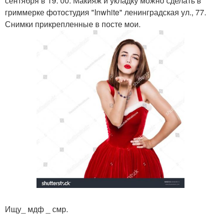
сентября в 19. 00. Макияж и укладку можно сделать в
гриммерке фотостудия "Inwhite" ленинградская ул., 77.
Снимки прикрепленные в посте мои.
Ищу_ мдф _ смр.