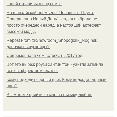
своей страницы в соц сетях.
На шанхайской премьере "Человека - Паука:
Совершенно Новый День" зендея выбрала не
просто очередной наряд, а настоящий артефакт
высокой моды.
Repost From @Showroom_Shopogolik_Noginsk
девочки выпускницы?
Современнаяв чем встречать 2017 год.
Вот это вырез: роузи хантингтон - уайтли затмила
всех в эффектном платьe.
Кому подходит черный цвет. Кому подходит чёрный
цвет?
Вы можете прийти ко мне на съемку, любой.