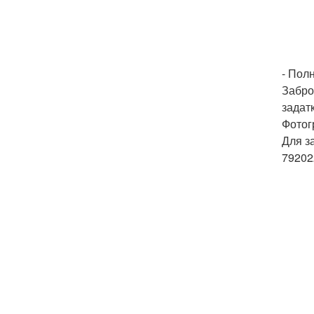
- Пол
Забро
задат
Фотог
Для з
79202