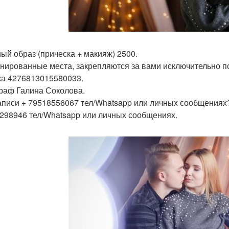
ный образ (прическа + макияж) 2500.
нированные места, закрепляются за вами исключительно п
ка 4276813015580033.
раф Галина Соколова.
аписи + 79518556067 тел/Whatsapp или личных сообщениях?
298946 тел/Whatsapp или личных сообщениях.