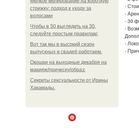
Мелкое мелирование на короткую
- Сто
стрижку: подход к уходу за
- Аре
волосами
- 30 
Чтобы в 50 выглядеть на 30,
- Воз
следуйте простым правилам:
Допол
- Локо
Вот так мы в высокий сезон
- Прич
выпускных и свадеб работаем.
Окошки на выходные декабря на
макияж/прическу/образ:
Секреты сексуальности от Ирины
Хакамады.