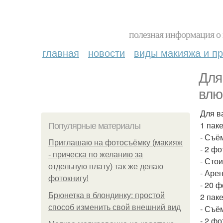
полезная информация о 
главная
новости
виды макияжа и пр
Для
влю
Для в
1 паке
Популярные материалы
- Съё
Приглашаю на фотосъёмку (макияж
- 2 ф
- прическа по желанию за
- Сто
отдельную плату) так же делаю
- Аре
фотокнигу!
- 20 
Брюнетка в блондинку: простой
2 паке
способ изменить свой внешний вид
- Съё
- 2 ф