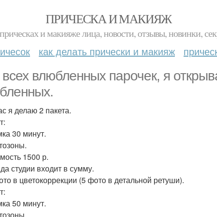
ПРИЧЕСКА И МАКИЯЖ
прическах и макияже лица, новости, отзывы, новинки, сек
ичесок
как делать прически и макияж
причес
 всех влюбленных парочек, я открыв
бленных.
ас я делаю 2 пакета.
т:
мка 30 минут.
отозоны.
имость 1500 р.
нда студии входит в сумму.
фото в цветокоррекции (5 фото в детальной ретуши).
т:
мка 50 минут.
отозоны.