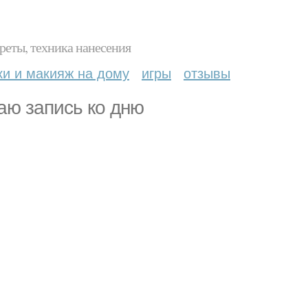
реты, техника нанесения
ки и макияж на дому
игры
отзывы
аю запись ко дню