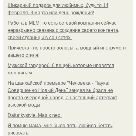
Шикарный подарок для любимых, будь то 14
февраля, 8 марта или день рождения!
Работа в MLM, то есть сетевой компании сейчас
неразрывно связана с создание своего контента,
своей страницы в соц сетях.
Прическа - не просто волосы, а мощный инструмент
вашего стиля!
Мужской гардероб: 6 вещей, которые нравятся
женщинам
На шанхайской премьере "Человека - Паука:
Совершенно Новый День" зендея выбрала не
просто очередной наряд, а настоящий артефакт
высокой моды.
Dafunkystyle. Matrix neo.
Я помню мама, мне было пять, любила бегать,
рисовать.