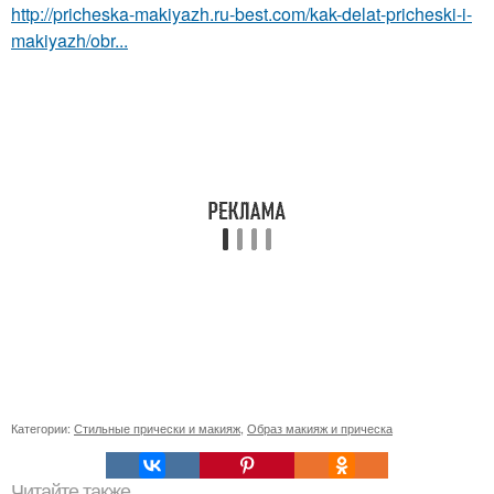
http://pricheska-makiyazh.ru-best.com/kak-delat-pricheski-i-
makiyazh/obr...
Категории:
Стильные прически и макияж
,
Образ макияж и прическа
Читайте также