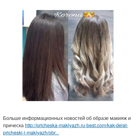
Больше информационных новостей об образе макияж и
прическа
http://pricheska-makiyazh.ru-best.com/kak-delat-
pricheski-i-makiyazh/obr...