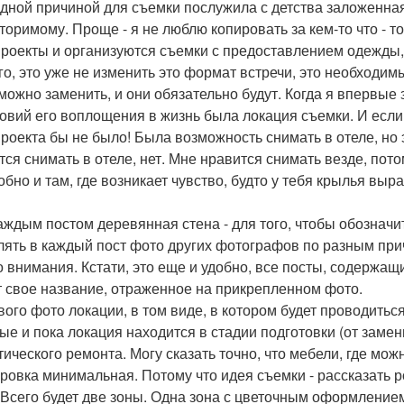
дной причиной для съемки послужила с детства заложенная
торимому. Проще - я не люблю копировать за кем-то что - т
роекты и организуются съемки с предоставлением одежды,
го, это уже не изменить это формат встречи, это необходи
можно заменить, и они обязательно будут. Когда я впервые
ловий его воплощения в жизнь была локация съемки. И если
роекта бы не было! Была возможность снимать в отеле, но 
тся снимать в отеле, нет. Мне нравится снимать везде, пото
добно и там, где возникает чувство, будто у тебя крылья вы
аждым постом деревянная стена - для того, чтобы обозначи
лять в каждый пост фото других фотографов по разным прич
о внимания. Кстати, это еще и удобно, все посты, содержа
 свое название, отраженное на прикрепленном фото.
вого фото локации, в том виде, в котором будет проводиться
ые и пока локация находится в стадии подготовки (от зам
тического ремонта. Могу сказать точно, что мебели, где мож
ровка минимальная. Потому что идея съемки - рассказать 
 Всего будет две зоны. Одна зона с цветочным оформлением