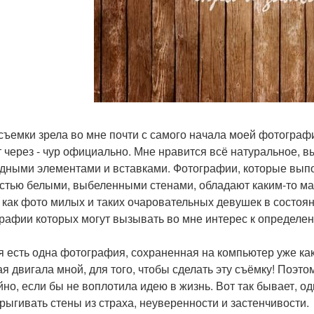
съемки зрела во мне почти с самого начала моей фотографи
т через - чур официально. Мне нравится всё натуральное, 
дными элементами и вставками. Фотографии, которые вып
стью белыми, выбеленными стенами, обладают каким-то магн
 как фото милых и таких очаровательных девушек в состоян
рафии которых могут вызывать во мне интерес к определен
я есть одна фотография, сохраненная на компьютер уже как 
ая двигала мной, для того, чтобы сделать эту съёмку! Поэто
йно, если бы не воплотила идею в жизнь. Вот так бывает, о
рыгивать стены из страха, неуверенности и застенчивости.