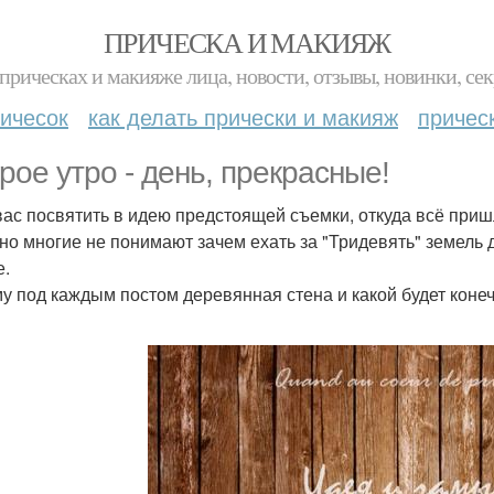
ПРИЧЕСКА И МАКИЯЖ
прическах и макияже лица, новости, отзывы, новинки, сек
ичесок
как делать прически и макияж
причес
рое утро - день, прекрасные!
вас посвятить в идею предстоящей съемки, откуда всё пришл
но многие не понимают зачем ехать за "Тридевять" земель д
е.
у под каждым постом деревянная стена и какой будет коне