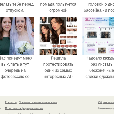
делать тебе перед
помада пользуется
головой о дн
отпуском.
огромной
бассейна - и по
популярностью у
этого его жиз
женщин.
изменилась са
странным образ
ас приедут меня
Решила
Надоело кажд
выкупать а тут
протестировать
раз листать
очередь на
один из самых
бесконечные
фотосессию со
интересных AI -
списки одежды
мной.
промтов для бьюти
заново собира
- анализа.
любимый лук 
кусочкам?
Контакты
Пользовательское соглашение
Обратная св
Политика конфидециальности
а
Копирование раз