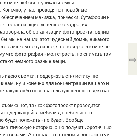
 во мне любовь к уникальному и
о. Конечно, у нас проводятся подобные
 обеспечением макияжа, прически, бутафории и
мые составляющие успешного кадра, их
 заговорила об организации фотопроекта, одним
 бы мы не нашли этот чудесный домик, никакого
это слишком популярно, я не говорю, что мне не
му что фотография - моя страсть, но снимать там
⇨
растают немного разные вещи.
ть идею съемки, поддержать стилистику, не
инам, ну и конечно для концентрации вашего и
щие какую-либо познавательную ценность для вас
 съемка нет, так как фотопроект проводится
ены содержащейся мебели до небольшого
но будет полежать - не будет. Вообще
романтическую историю, а не получить эротичные
 и свечами. А вторая - со столом и винтажными