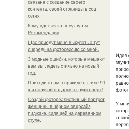
связана с создание своего
контента, своей страницы в соц
сетях.
Кому идет челка полукругом.
Рекомендации
Щас приедут меня выкупать а тут
очередь на фотосессию со мной.
Идея 
3 модные ошибки, которые мешают
звучи
вам выглядеть стильно на новый
приро
год.
полно
равно
Приходи к нам в прикиде в стиле 90
фотог
х и получай подарки от руки вверх!
Создай фотореалистичный портрет
У мен
женщины в чёрном оверсайз
котор
пиджаке, сидящей на деревянном
споко
стуле.
переп