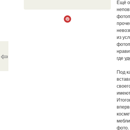
Ещё о
непов
фотоп
проче
невоз
из ус
фотоп
нрави
⇦
где у
Под к
встав
своег
имеют
Итого
вперв
косме
мебли
фото.