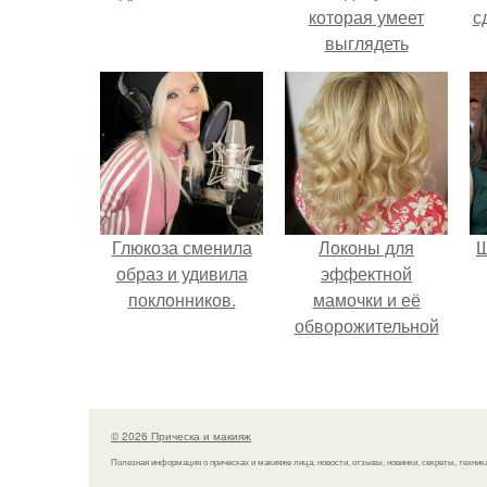
которая умеет
с
выглядеть
привлекательно и
элегантно в любои
ситуации.
Глюкоза сменила
Локоны для
Щ
образ и удивила
эффектной
поклонников.
мамочки и её
обворожительной
дочурки.
© 2026 Прическа и макияж
Полезная информация о прическах и макияже лица, новости, отзывы, новинки, секреты, техник