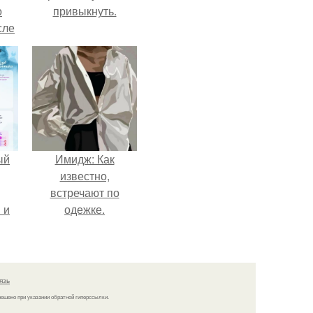
о
привыкнуть.
сле
нь
мым
ом.
ый
Имидж: Как
известно,
встречают по
 и
одежке.
ть
по
язь
решено при указании обратной гиперссылки.