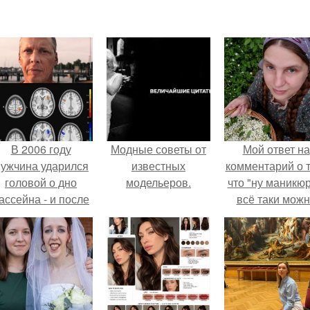
В 2006 году
Модные советы от
Мой ответ на
ужчина ударился
известных
комментарий о т
головой о дно
модельеров.
что "ну маникюр
ассейна - и после
всё таки мож
этого его жизнь
было бы сделат
зменилась самым
транным образом.