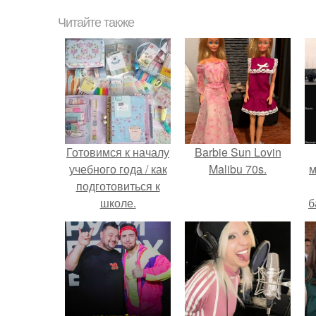
Читайте также
Готовимся к началу
Barbie Sun Lovin
учебного года / как
Malibu 70s.
м
подготовиться к
школе.
б
и
с