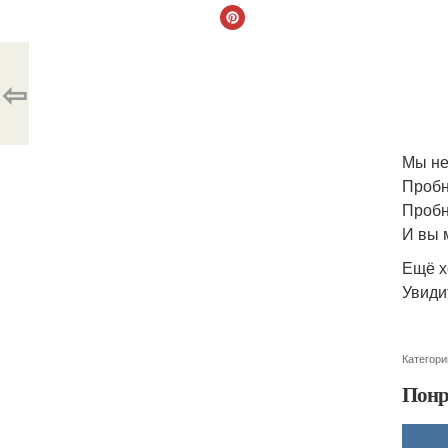
⇦
Мы не
Пробн
Пробн
И вы 
Ещё х
Увиди
Категори
Понр