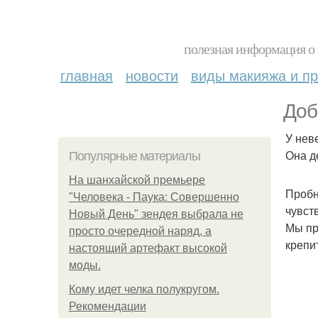
полезная информация о 
главная
новости
виды макияжа и пр
Доб
У нев
Она д
Популярные материалы
На шанхайской премьере
Пробн
"Человека - Паука: Совершенно
чувст
Новый День" зендея выбрала не
Мы пр
просто очередной наряд, а
крепи
настоящий артефакт высокой
моды.
Кому идет челка полукругом.
Рекомендации