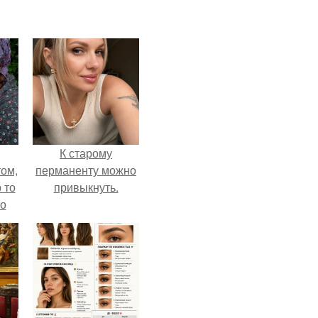
К старому
ом,
перманенту можно
 то
привыкнуть.
но
ь.