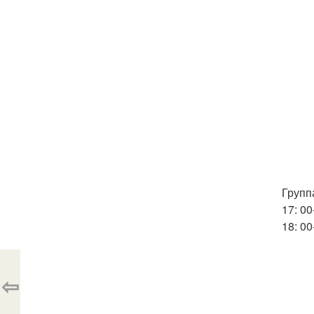
Группа
17: 00
18: 0
⇦