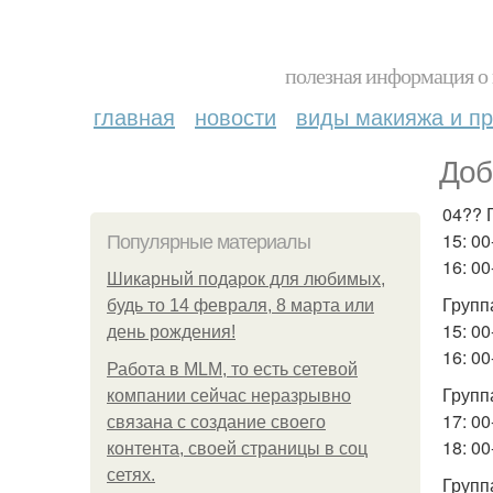
полезная информация о 
главная
новости
виды макияжа и пр
Доб
04?? 
15: 00
Популярные материалы
16: 0
Шикарный подарок для любимых,
Группа
будь то 14 февраля, 8 марта или
15: 0
день рождения!
16: 00
Работа в MLM, то есть сетевой
Группа
компании сейчас неразрывно
17: 0
связана с создание своего
18: 00
контента, своей страницы в соц
сетях.
Группа