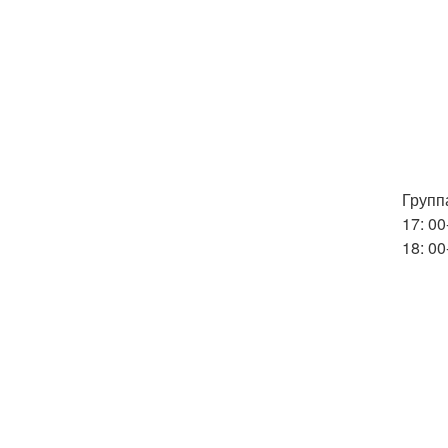
Группа
17: 0
18: 00