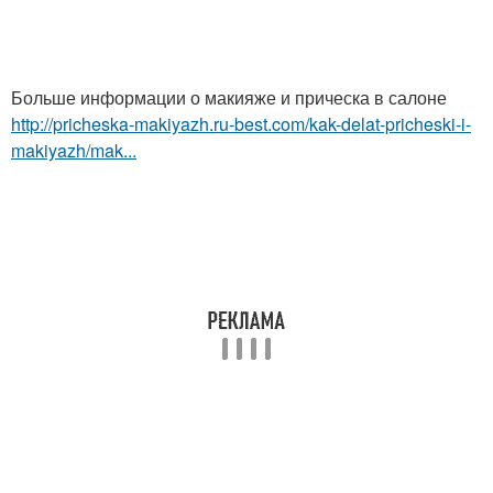
Больше информации о макияже и прическа в салоне
http://pricheska-makiyazh.ru-best.com/kak-delat-pricheski-i-
makiyazh/mak...