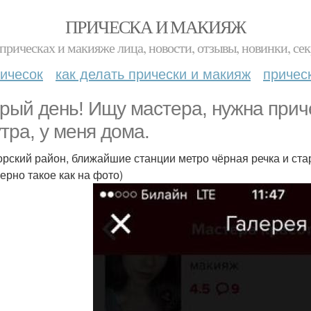
ПРИЧЕСКА И МАКИЯЖ
прическах и макияже лица, новости, отзывы, новинки, сек
ичесок
как делать прически и макияж
причес
рый день! Ищу мастера, нужна приче
утра, у меня дома.
рский район, ближайшие станции метро чёрная речка и стар
ерно такое как на фото)