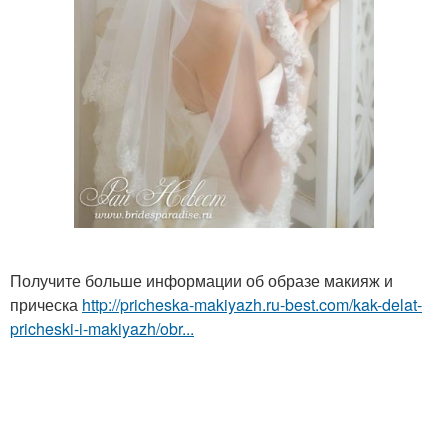
Получите больше информации об образе макияж и
прическа
http://pricheska-makiyazh.ru-best.com/kak-delat-
pricheski-i-makiyazh/obr...