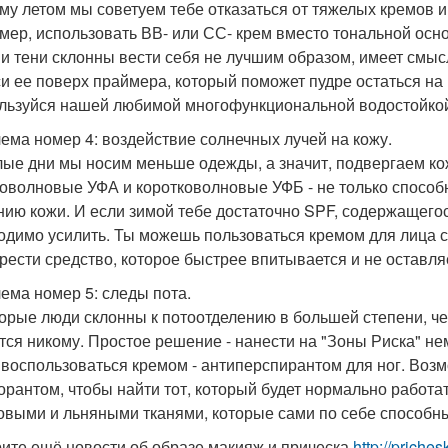
му летом мы советуем тебе отказаться от тяжелых кремов 
мер, использовать ВВ- или СС- крем вместо тональной осн
 и тени склонны вести себя не лучшим образом, имеет смыс
и ее поверх праймера, который поможет пудре остаться на 
льзуйся нашей любимой многофункциональной водостойкой 
ема номер 4: воздействие солнечных лучей на кожу.
лые дни мы носим меньше одежды, а значит, подвергаем кож
оволновые УФА и коротковолновые УФБ - не только способн
нию кожи. И если зимой тебе достаточно SPF, содержащегос
одимо усилить. Ты можешь пользоваться кремом для лица с
рести средство, которое быстрее впитывается и не оставл
ема номер 5: следы пота.
орые люди склонны к потоотделению в большей степени, чем
тся никому. Простое решение - нанести на "Зоны Риска" нем
 воспользоваться кремом - антиперспирантом для ног. Возм
орантом, чтобы найти тот, который будет нормально работат
овыми и льняными тканями, которые сами по себе способн
ите ещё новости об образе макияж и прическа
http://priche