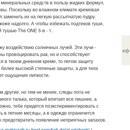
и минеральных средств в пользу жидких формул,
овы. Поскольку во влажном климате кремовая
л заменить их на легкую рассыпчатую пудру.
коже надолго. А чтобы избежать подтеков туши,
тушью The ONE 5-в - 1.
у воздействию солнечных лучей. Эти лучи -
⇨
ы провоцировать рак, но и способствуют
я в твоем дневном креме, то летом защиту
 более высокой степенью защиты, а для тела
яет ощущения липкости.
 другие, но тем не менее, следы пота не
ного талька, который впитает все лишнее, а
ожно, тебе придется поэкспериментировать с
ь в летние месяцы, а в одежде ограничится
ы предотвратить появление неприятных запахов.
ska-makiyazh.ru-best.com/kak-delat-pricheski-i-