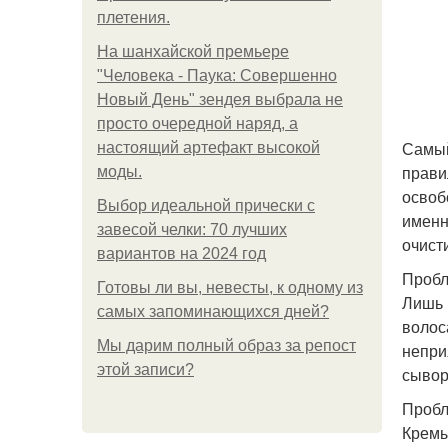
плетения.
На шанхайской премьере
"Человека - Паука: Совершенно
Новый День" зендея выбрала не
просто очередной наряд, а
Самый
настоящий артефакт высокой
прави
моды.
освоб
Выбор идеальной прически с
именн
завесой челки: 70 лучших
очист
вариантов на 2024 год
Пробл
Готовы ли вы, невесты, к одному из
Лишь 
самых запоминающихся дней?
волос
Мы дарим полный образ за репост
непри
этой записи?
сывор
Пробл
Кремы