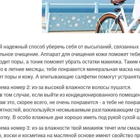
 надежный способ уберечь себя от высыпаний, связанных с
льное очищение. Аппарат для очищения кожи поможет тебе 
одит поры, а тоник поможет убрать остатки макияжа. Таким
о в летние месяцы, тебе понравится минеральная маска на
ит поры и кожу. А впитывающие салфетки помогут устранять
ема номер 2: из-за высокой влажности волосы пушатся.
в том случае, если выйти из кондиционированного помещен
ам это, скорее всего, не очень понравится - а тебе не понр
ятностей, воспользуйся несмываемым разглаживающим сре
отку. В особо влажные дни хорошо иметь под рукой сухой 
ема номер 3: из-за влажности твой миакияж течет или смаз
, воски и косметика на масляной основе имеют свойство пре