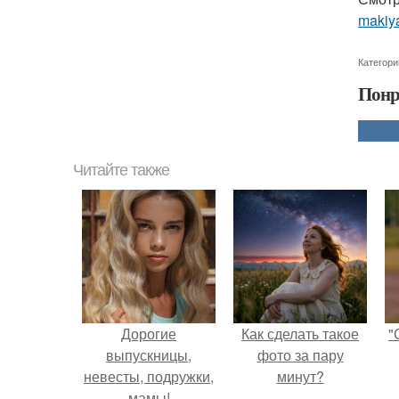
makiya
Категори
Понр
Читайте также
Дорогие
Как сделать такое
"
выпускницы,
фото за пару
невесты, подружки,
минут?
мамы!