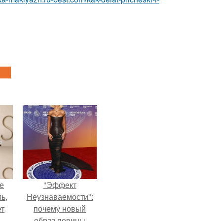
не
"Эффект
ь,
Неузнаваемости":
ет
почему новый
образ певицы