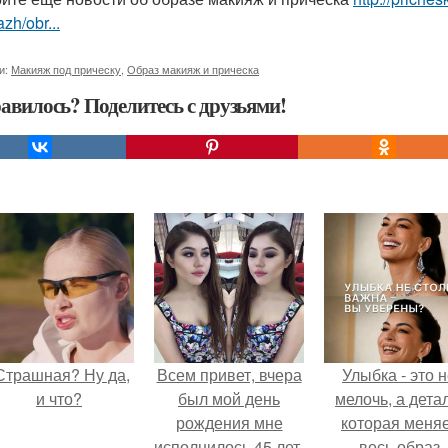
zh/obr...
и:
Макияж под прическу
,
Образ макияж и прическа
авилось? Поделитесь с друзьями!
Страшная? Ну да,
Всем привет, вчера
Улыбка - это 
и что?
был мой день
мелочь, а детал
рождения мне
которая меня
исполнилось 45 лет,
весь образ