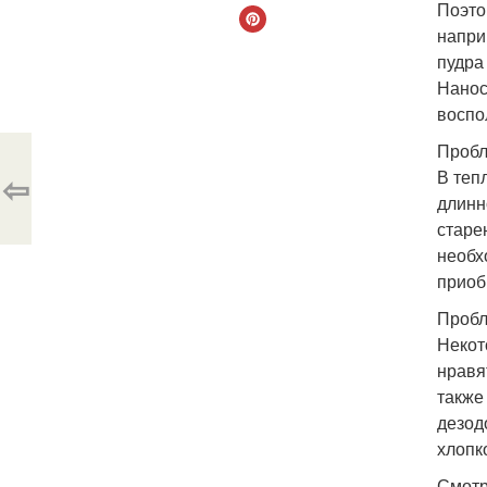
Поэто
напри
пудра
Нанос
воспо
Пробл
В теп
⇦
длинн
старе
необх
приоб
Пробл
Некот
нравя
также
дезод
хлопк
Смотр