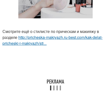
Смотрите ещё о стилисте по прическам и макияжу в
разделе
http://pricheska-makiyazh.ru-best.com/kak-delat-
pricheski-i-makiyazh/sti...