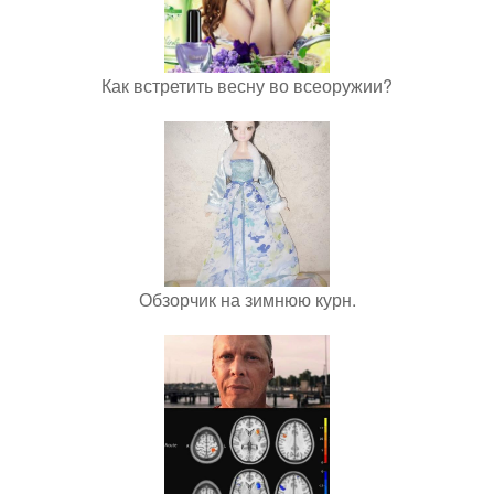
Как встретить весну во всеоружии?
Обзорчик на зимнюю курн.