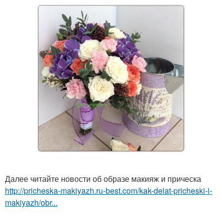
Далее читайте новости об образе макияж и прическа
http://pricheska-makiyazh.ru-best.com/kak-delat-pricheski-i-
makiyazh/obr...