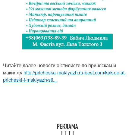
Читайте далее новости о стилисте по прическам и
макияжу
http://pricheska-makiyazh.ru-best.com/kak-delat-
pricheski-i-makiyazh/sti...